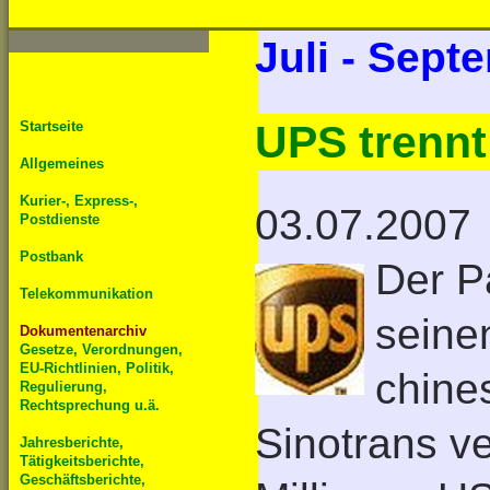
Juli - Sept
UPS trennt
Startseite
Allgemeines
Kurier-, Express-,
03.07.2007
Postdienste
Postbank
Der P
Telekommunikation
seine
Dokumentenarchiv
Gesetze, Verordnungen,
EU-Richtlinien, Politik,
chine
Regulierung,
Rechtsprechung u.ä.
Sinotrans v
Jahresberichte,
Tätigkeitsberichte,
Geschäftsberichte,