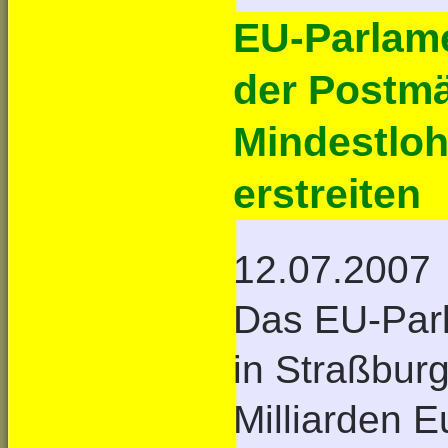
EU-Parlame
der Postmä
Mindestloh
erstreiten
12.07.2007
Das EU-Parl
in Straßbur
Milliarden 