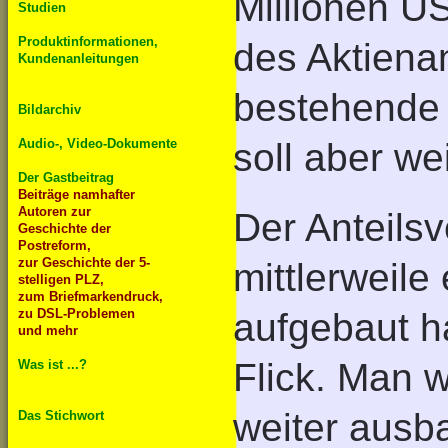
Millionen U
Studien
Produktinformationen,
des Aktienan
Kundenanleitungen
bestehende 
Bildarchiv
Audio-, Video-Dokumente
soll aber we
Der Gastbeitrag
Beiträge namhafter
Autoren zur
Der Anteilsv
Geschichte der
Postreform,
zur Geschichte der 5-
mittlerweile
stelligen PLZ,
zum Briefmarkendruck,
zu DSL-Problemen
aufgebaut h
und mehr
Flick. Man w
Was ist ...?
weiter ausb
Das Stichwort