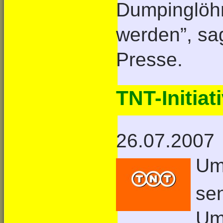
Dumpinglöhn
werden”, sa
Presse.
TNT-Initiat
26.07.2007
Um
se
Umw