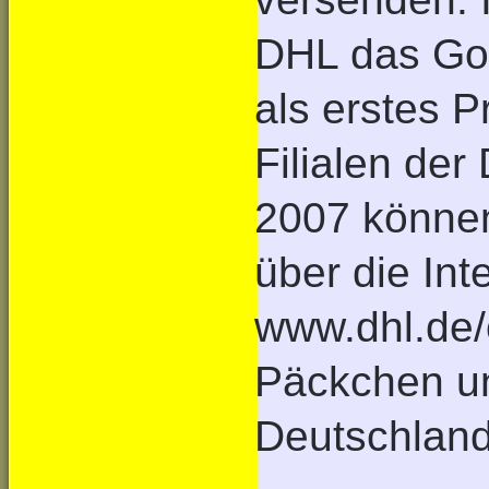
DHL das Go
als erstes P
Filialen der
2007 könne
über die Int
www.dhl.de/o
Päckchen un
Deutschland