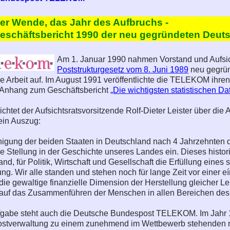
er Wende, das Jahr des Aufbruchs -
eschäftsbericht 1990 der neu gegründeten De
Am 1. Januar 1990 nahmen Vorstand und Aufsic
Poststrukturgesetz vom 8. Juni 1989
neu gegrü
Arbeit auf. Im August 1991 veröffentlichte die TELEKOM ihren
 Anhang zum Geschäftsbericht
„Die wichtigsten statistischen D
ichtet der Aufsichtsratsvorsitzende Rolf-Dieter Leister über die
ein Auszug:
inigung der beiden Staaten in Deutschland nach 4 Jahrzehnten
 Stellung in der Geschichte unseres Landes ein. Dieses histori
nd, für Politik, Wirtschaft und Gesellschaft die Erfüllung ein
ng. Wir alle standen und stehen noch für lange Zeit vor einer 
f die gewaltige finanzielle Dimension der Herstellung gleicher 
h auf das Zusammenführen der Menschen in allen Bereichen des 
ufgabe steht auch die Deutsche Bundespost TELEKOM. Im Jahr 
Postverwaltung zu einem zunehmend im Wettbewerb stehenden m