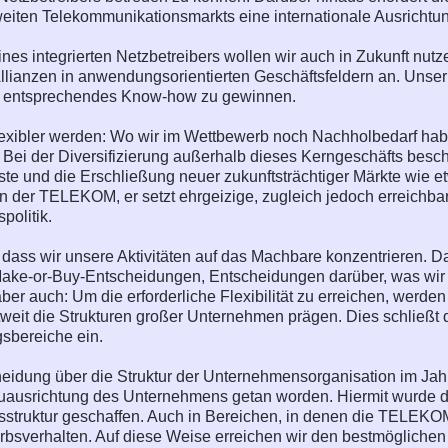
eiten Telekommunikationsmarkts eine internationale Ausrich
ines integrierten Netzbetreibers wollen wir auch in Zukunft nut
Allianzen in anwendungsorientierten Geschäftsfeldern an. Unser
d entsprechendes Know-how zu gewinnen.
exibler werden: Wo wir im Wettbewerb noch Nachholbedarf haben
 Bei der Diversifizierung außerhalb dieses Kerngeschäfts besch
te und die Erschließung neuer zukunftsträchtiger Märkte wie et
en der TELEKOM, er setzt ehrgeizige, zugleich jedoch erreichbare
olitik.
g, dass wir unsere Aktivitäten auf das Machbare konzentrieren. 
ake-or-Buy-Entscheidungen, Entscheidungen darüber, was wir 
aber auch: Um die erforderliche Flexibilität zu erreichen, werd
tweit die Strukturen großer Unternehmen prägen. Dies schließt 
gsbereiche ein.
heidung über die Struktur der Unternehmensorganisation im Jah
euausrichtung des Unternehmens getan worden. Hiermit wurde di
truktur geschaffen. Auch in Bereichen, in denen die TELEKOM M
bsverhalten. Auf diese Weise erreichen wir den bestmöglichen