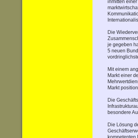
inmitten eine
marktwirtscha
Kommunikation
Internationali
Die Wiederver
Zusammenschl
je gegeben ha
5 neuen Bunde
vordringlichs
Mit einem an
Markt einer d
Mehrwertdiens
Markt position
Die Geschäfts
Infrastruktur
besondere Au
Die Lösung de
Geschäftserwe
kompetenten N