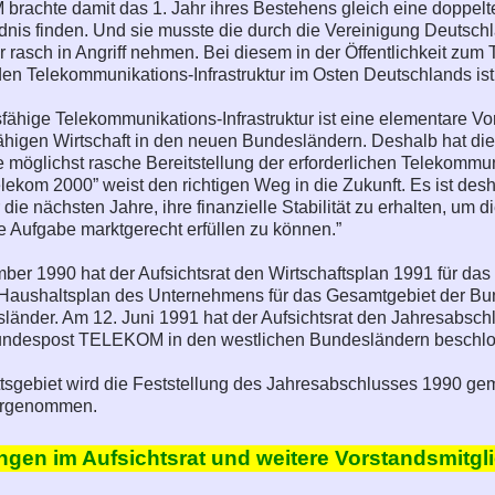
rachte damit das 1. Jahr ihres Bestehens gleich eine doppel
ndnis finden. Und sie musste die durch die Vereinigung Deut
 rasch in Angriff nehmen. Bei diesem in der Öffentlichkeit zum 
den Telekommunikations-Infrastruktur im Osten Deutschlands
sfähige Telekommunikations-Infrastruktur ist eine elementare Vo
ähigen Wirtschaft in den neuen Bundesländern. Deshalb hat d
ne möglichst rasche Bereitstellung der erforderlichen Telekommu
ekom 2000” weist den richtigen Weg in die Zukunft. Es ist des
e nächsten Jahre, ihre finanzielle Stabilität zu erhalten, um d
e Aufgabe marktgerecht erfüllen zu können.”
er 1990 hat der Aufsichtsrat den Wirtschaftsplan 1991 für das
aushaltsplan des Unternehmens für das Gesamtgebiet der Bund
änder. Am 12. Juni 1991 hat der Aufsichtsrat den Jahresabschl
ndespost TELEKOM in den westlichen Bundesländern beschlo
rittsgebiet wird die Feststellung des Jahresabschlusses 199
rgenommen.
gen im Aufsichtsrat und weitere Vorstandsmitgl