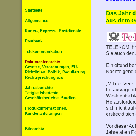
Startseite
Das Jahr d
aus dem G
Allgemeines
Kurier-, Express-, Postdienste
Postbank
TELEKOM ihre 
Telekommunikation
Sie auch den
Dokumentenarchiv
Einleitend ber
Gesetze, Verordnungen, EU-
Nachfolgend 
Richtlinien, Politik, Regulierung,
Rechtsprechung u.ä.
„Mit der Vere
Jahresberichte,
herausragende
Tätigkeitsberichte,
Westdeutschla
Geschäftsberichte, Studien
Herausforderu
sich nicht au
Produktinformationen,
Kundenanleitungen
erstreckt sic
Vor dieser A
Bildarchiv
Jahre alten 