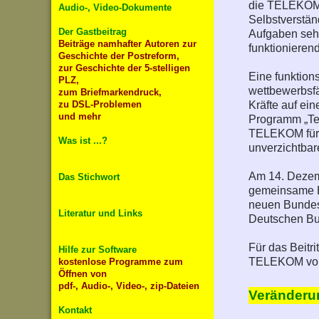
die TELEKOM b
Audio-, Video-Dokumente
Selbstverstä
Der Gastbeitrag
Aufgaben sehr
Beiträge namhafter Autoren zur
funktionieren
Geschichte der Postreform,
zur Geschichte der 5-stelligen
Eine funktion
PLZ,
wettbewerbsf
zum Briefmarkendruck,
Kräfte auf ei
zu DSL-Problemen
und mehr
Programm „Tel
TELEKOM für di
Was ist ...?
unverzichtbar
Am 14. Dezemb
Das Stichwort
gemeinsame H
neuen Bundesl
Literatur und Links
Deutschen Bu
Für das Beit
Hilfe zur Software
TELEKOM vo
kostenlose Programme zum
Öffnen von
pdf-, Audio-, Video-, zip-Dateien
Veränderun
Kontakt