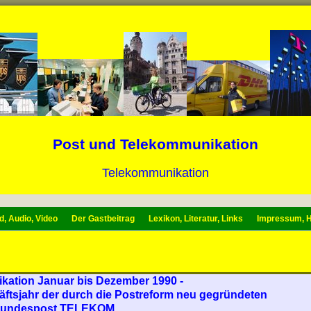
Post und Telekommunikation
Telekommunikation
d, Audio, Video
Der Gastbeitrag
Lexikon, Literatur, Links
Impressum, H
ation Januar bis Dezember 1990 -
äftsjahr der durch die Postreform neu gegründeten
Bundespost TELEKOM