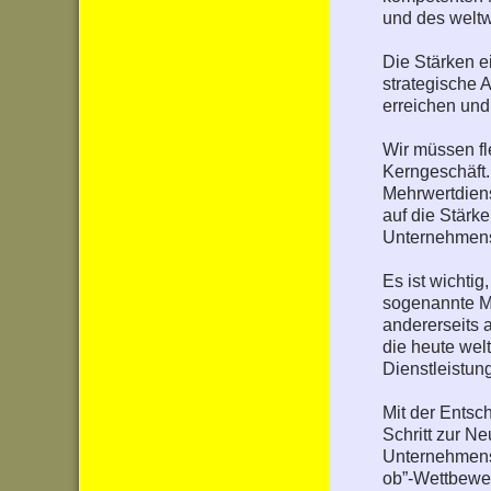
und des weltw
Die Stärken e
strategische 
erreichen un
Wir müssen fl
Kerngeschäft.
Mehrwertdiens
auf die Stärk
Unternehmensp
Es ist wichti
sogenannte M
andererseits 
die heute wel
Dienstleistun
Mit der Entsc
Schritt zur N
Unternehmenss
ob”-Wettbewer