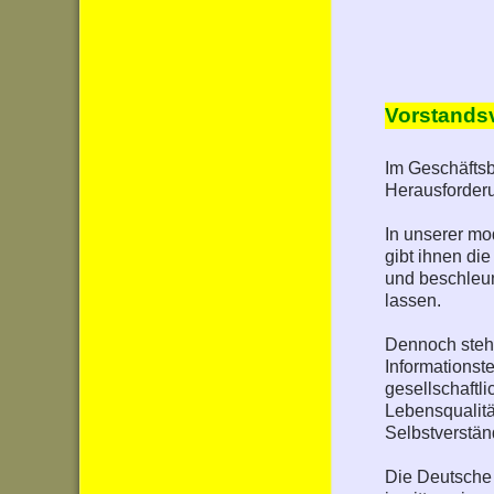
Vorstands
Im Geschäfts
Herausforder
In unserer mo
gibt ihnen di
und beschleun
lassen.
Dennoch steht
Informationste
gesellschaftl
Lebensqualitä
Selbstverstän
Die Deutsche 