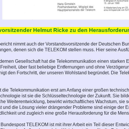
vorsitzender Helmut Ricke zu den Herausforderu
bericht nimmt auch der Vorstandsvorsitzende der Deutschen 
ungen, denen sich die TELEKOM stellen muss. Hier seine Ausf
dernen Gesellschaft hat die Telekommunikation einen starken
e Freiheit, über fast beliebige Entfernungen und ohne Verzöge
igt den Fortschritt, der unseren Wohlstand begründet. Die T
 die Telekommunikation erst am Anfang einer großen technisc
chnologie ist sie die Schlüsseltechnologie der Zukunft. Sie bild
iche Weiterentwicklung, bewirkt wirtschaftliches Wachstum, sie 
t und die Lösung vieler drängender Probleme sind einige der 
dlichkeit und zugleich eine große Herausforderung für die Men
Bundespost TELEKOM ist mit ihrer Arbeit ein Teil dieser Entwic