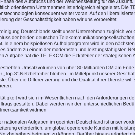
r Phase des Aufbruchs und der Weichenstellung für die Zukunft
ftlich orientierten Unternehmen ist erfolgreich eingeleitet. Di
stechnologien konsequent weiter voran. Auf den liberalisier
sierung der Geschäftstätigkeit haben wir uns vorbereitet.
einigung Deutschlands stellt unser Unternehmen zugleich vor 
uss der beiden deutschen Telekommunikationsgesellschaften i
t. In einem beispiellosen Aufholprogramm wird in den nächsten 
sländern zu einem der modernsten und leistungsfähigsten Net
ten Aufgabe hat die TELEKOM die Eckpfeiler der strategischen
gestrebten Umsatzvolumen von über 80 Milliarden DM am Ende 
er „Top-3”-Netzbetreiber bleiben. Im Mittelpunkt unserer Geschäf
te. Über die Differenzierung und die Qualität ihrer Dienste wi
ieren.
tätigkeit wird sich im Wesentlichen nach den Anforderungen d
auftrags gestalten. Dabei werden wir den unterschiedlichen Bed
fmerksamkeit widmen.
r nationalen Aufgaben im geeinten Deutschland ist unser vordri
iterung erforderlich, um global operierende Kunden mit leist
etzbetreibers betreuen zu können. Darüber hinaus erfordert di