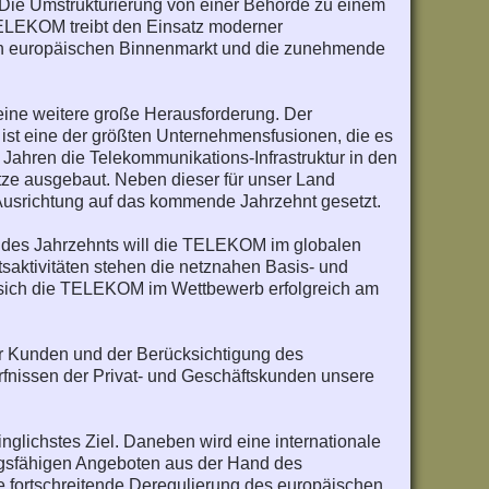
. Die Umstrukturierung von einer Behörde zu einem
e TELEKOM treibt den Einsatz moderner
ten europäischen Binnenmarkt und die zunehmende
eine weitere große Herausforderung. Der
st eine der größten Unternehmensfusionen, die es
Jahren die Telekommunikations-Infrastruktur in den
ze ausgebaut. Neben dieser für unser Land
 Ausrichtung auf das kommende Jahrzehnt gesetzt.
des Jahrzehnts will die TELEKOM im globalen
tsaktivitäten stehen die netznahen Basis- und
ll sich die TELEKOM im Wettbewerb erfolgreich am
er Kunden und der Berücksichtigung des
ürfnissen der Privat- und Geschäftskunden unsere
nglichstes Ziel. Daneben wird eine internationale
ungsfähigen Angeboten aus der Hand des
e fortschreitende Deregulierung des europäischen