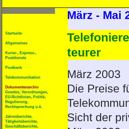
März - Mai 
Telefonier
Startseite
Allgemeines
teurer
Kurier-, Express-,
Postdienste
Postbank
März 2003
Telekommunikation
Die Preise f
Dokumentenarchiv
Gesetze, Verordnungen,
EU-Richtlinien, Politik,
Telekommuni
Regulierung,
Rechtsprechung u.ä.
Sicht der pr
Jahresberichte,
Tätigkeitsberichte,
Geschäftsberichte,