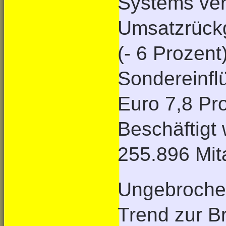
Systems ver
Umsatzrückg
(- 6 Prozen
Sondereinflü
Euro 7,8 Pro
Beschäftigt
255.896 Mita
Ungebrochen
Trend zur Br