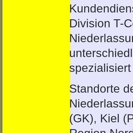
Kundendienst
Division T-
Niederlassu
unterschied
spezialisier
Standorte d
Niederlass
(GK), Kiel (