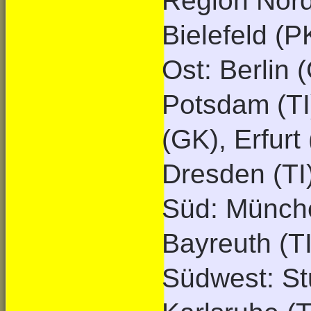
Region Nord
Bielefeld (P
Ost: Berlin 
Potsdam (TI)
(GK), Erfurt
Dresden (TI
Süd: Münche
Bayreuth (T
Südwest: Stu