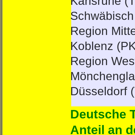
Karlsruhe (T
Schwäbisch H
Region Mitt
Koblenz (PK
Region West
Mönchenglad
Düsseldorf 
Deutsche T
Anteil an 