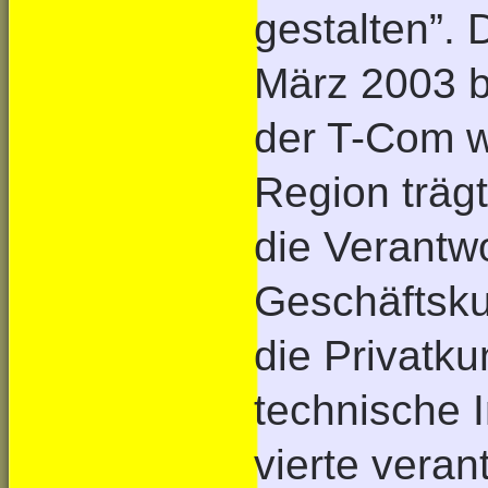
gestalten”.
März 2003 b
der T-Com w
Region trägt
die Verantwo
Geschäftsku
die Privatku
technische I
vierte veran