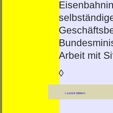
Eisenbahninf
selbständig
Geschäftsbe
Bundesminis
Arbeit mit S
◊
< zurück blättern