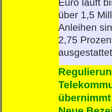
Euro läuft b
über 1,5 Mil
Anleihen si
2,75 Prozen
ausgestattet
Regulierun
Telekommu
übernimmt 
Neue Bezei