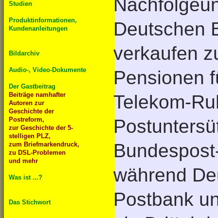
Nachfolgeun
Studien
Produktinformationen,
Deutschen B
Kundenanleitungen
verkaufen zu
Bildarchiv
Audio-, Video-Dokumente
Pensionen f
Der Gastbeitrag
Beiträge namhafter
Telekom-Ru
Autoren zur
Geschichte der
Postreform,
Postuntersü
zur Geschichte der 5-
stelligen PLZ,
Bundespost-
zum Briefmarkendruck,
zu DSL-Problemen
und mehr
während De
Was ist ...?
Postbank un
Das Stichwort