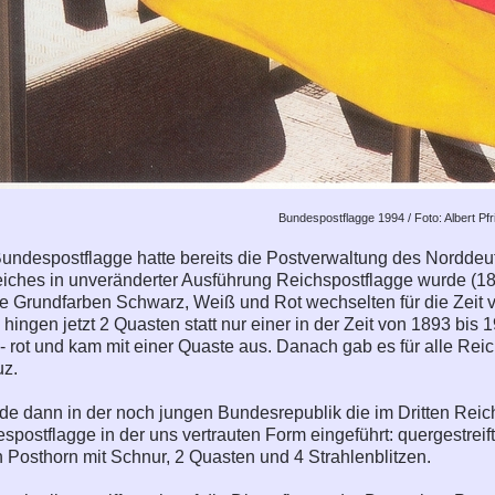
Bundespostflagge 1994 / Foto: Albert Pf
undespostflagge hatte bereits die Postverwaltung des Nordde
ches in unveränderter Ausführung Reichspostflagge wurde (187
e Grundfarben Schwarz, Weiß und Rot wechselten für die Zeit v
hingen jetzt 2 Quasten statt nur einer in der Zeit von 1893 bis
 rot und kam mit einer Quaste aus. Danach gab es für alle Rei
uz.
de dann in der noch jungen Bundesrepublik die im Dritten Rei
postflagge in der uns vertrauten Form eingeführt: quergestreift
n Posthorn mit Schnur, 2 Quasten und 4 Strahlenblitzen.