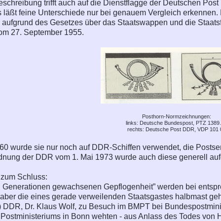
eschreibung trifft auch auf die Dienstflagge der Deutschen Pos
 läßt feine Unterschiede nur bei genauem Vergleich erkennen. 
 aufgrund des Gesetzes über das Staatswappen und die Staat
om 27. September 1955.
Posthorn-Normzeichnungen:
links: Deutsche Bundespost, PTZ 1389
rechts: Deutsche Post DDR, VDP 101 
60 wurde sie nur noch auf DDR-Schiffen verwendet, die Postse
dnung der DDR vom 1. Mai 1973 wurde auch diese generell au
 zum Schluss:
in Generationen gewachsenen Gepflogenheit” werden bei entsp
 aber die eines gerade verweilenden Staatsgastes halbmast geh
 DDR, Dr. Klaus Wolf, zu Besuch im BMPT bei Bundespostminist
ostministeriums in Bonn wehten - aus Anlass des Todes von H