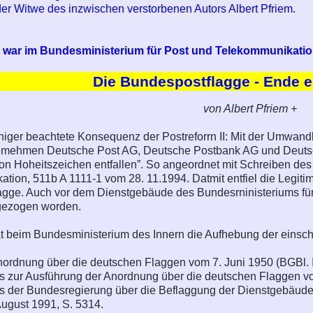
r Witwe des inzwischen verstorbenen Autors Albert Pfriem.
m war im Bundesministerium für Post und Telekommunikation
Die Bundespostflagge - Ende ei
von Albert Pfriem +
iger beachtete Konsequenz der Postreforrn II: Mit der Umwandlu
mehmen Deutsche Post AG, Deutsche Postbank AG und Deutsch
n Hoheitszeichen entfallen”. So angeordnet mit Schreiben des
tion, 511b A 1111-1 vom 28. 11.1994. Datmit entfiel die Legit
gge. Auch vor dem Dienstgebäude des Bundesrninisteriums für
ngezogen worden.
 beim Bundesministerium des Innern die Aufhebung der einsch
nordnung über die deutschen Flaggen vom 7. Juni 1950 (BGBl. I
s zur Ausführung der Anordnung über die deutschen Flaggen vom
ss der Bundesregierung über die Beflaggung der Dienstgebäude
August 1991, S. 5314.