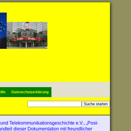
ilfe
Datenschutzerklärung
 und Telekommunikationsgeschichte e.V., „Post-
andteil dieser Dokumentation mit freundlicher