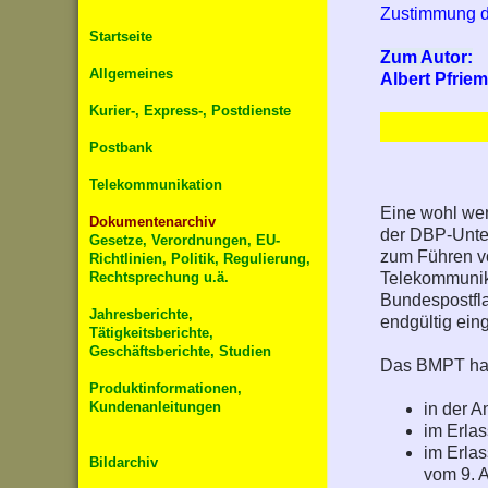
Zustimmung de
Startseite
Zum Autor:
Allgemeines
Albert Pfrie
Kurier-, Express-, Postdienste
Postbank
Telekommunikation
Eine wohl wen
Dokumentenarchiv
der DBP-Unte
Gesetze, Verordnungen, EU-
zum Führen vo
Richtlinien, Politik, Regulierung,
Rechtsprechung u.ä.
Telekommunika
Bundespostfla
Jahresberichte,
endgültig ei
Tätigkeitsberichte,
Geschäftsberichte, Studien
Das BMPT hat
Produktinformationen,
Kundenanleitungen
in der A
im Erlas
im Erla
Bildarchiv
vom 9. 