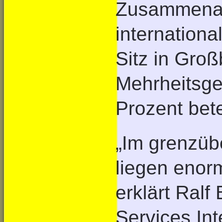
Zusammenarb
internationa
Sitz in Gro
Mehrheitsge
Prozent betei
„Im grenzü
liegen enor
erklärt Ralf
Services Int