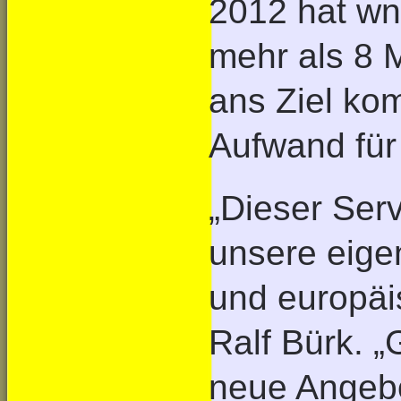
2012 hat wn
mehr als 8 M
ans Ziel ko
Aufwand für
„Dieser Ser
unsere eige
und europäi
Ralf Bürk. „
neue Angebo