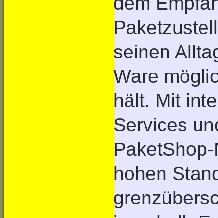
dem Empfäng
Paketzustel
seinen Allta
Ware möglic
hält. Mit in
Services un
PaketShop-N
hohen Stan
grenzübers