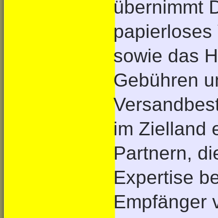
übernimmt D
papierloses
sowie das H
Gebühren un
Versandbest
im Zielland 
Partnern, d
Expertise be
Empfänger v