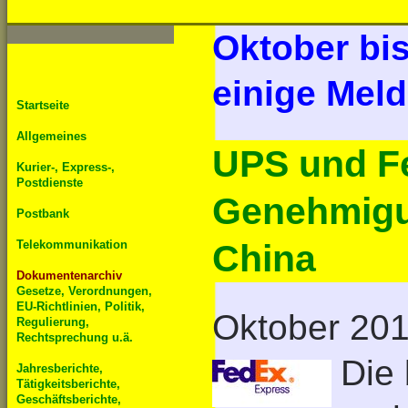
Oktober bi
einige Mel
Startseite
Allgemeines
UPS und F
Kurier-, Express-,
Postdienste
Genehmigun
Postbank
Telekommunikation
China
Dokumentenarchiv
Gesetze, Verordnungen,
EU-Richtlinien, Politik,
Oktober 20
Regulierung,
Rechtsprechung u.ä.
Die
Jahresberichte,
Tätigkeitsberichte,
Geschäftsberichte,