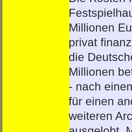
Festspielha
Millionen Eu
privat finan
die Deutsche
Millionen be
- nach eine
für einen a
weiteren Ar
ausgelobt. M