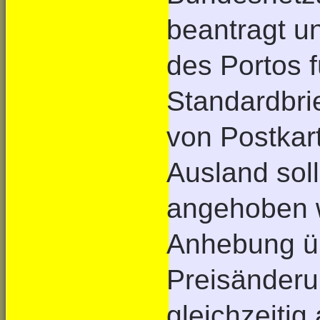
beantragt u
des Portos f
Standardbri
von Postkar
Ausland sol
angehoben w
Anhebung ü
Preisänderu
gleichzeiti