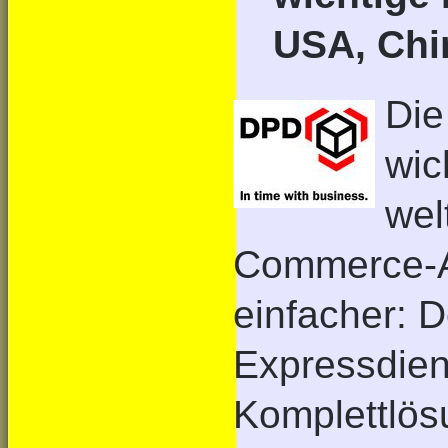
USA, Chi
Die
wic
wel
Commerce-An
einfacher: D
Expressdien
Komplettlös