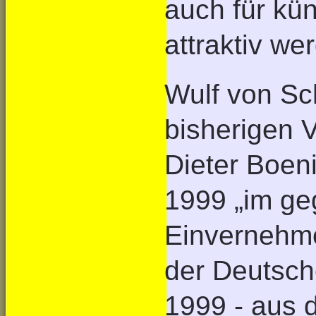
auch für kü
attraktiv we
Wulf von Sc
bisherigen 
Dieter Boen
1999 „im ge
Einvernehme
der Deutsch
1999 - aus 