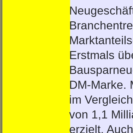
Neugeschäft
Branchentre
Marktanteil
Erstmals üb
Bausparneug
DM-Marke. M
im Vergleic
von 1,1 Mill
erzielt. Auc