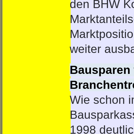
den BHW Ko
Marktantei
Marktpositio
weiter ausb
Bausparen
Branchentr
Wie schon i
Bausparkas
1998 deutli