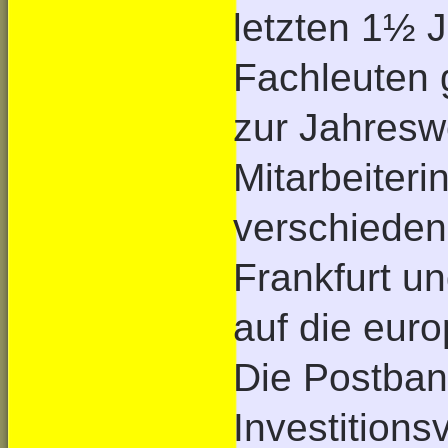
letzten 1½ J
Fachleuten 
zur Jahres
Mitarbeiteri
verschieden
Frankfurt u
auf die eur
Die Postban
Investition