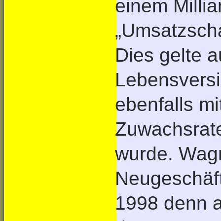
einem Milli
„Umsatzscha
Dies gelte a
Lebensversi
ebenfalls mit
Zuwachsrate
wurde. Wagn
Neugeschäft
1998 denn au