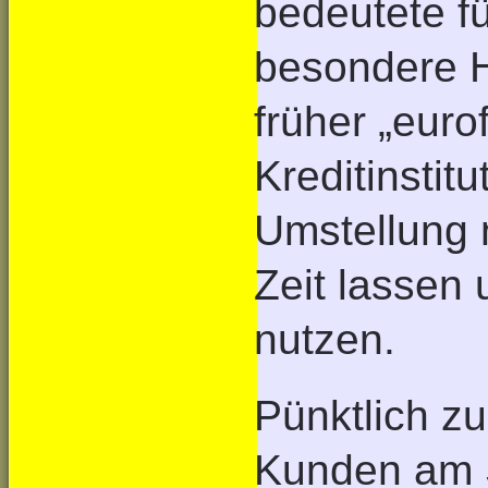
bedeutete f
besondere H
früher „euro
Kreditinstit
Umstellung 
Zeit lassen
nutzen.
Pünktlich z
Kunden am 