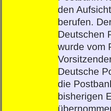
den Aufsich
berufen. De
Deutschen P
wurde vom P
Vorsitzende
Deutsche Po
die Postban
bisherigen 
übernomme