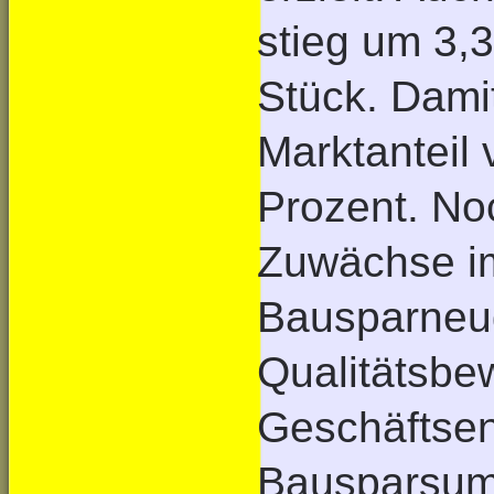
stieg um 3,3
Stück. Dami
Marktanteil 
Prozent. Noc
Zuwächse im
Bausparneug
Qualitätsbew
Geschäftsent
Bausparsum