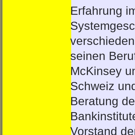
Erfahrung i
Systemgesch
verschieden
seinen Beru
McKinsey un
Schweiz und
Beratung d
Bankinstitut
Vorstand de